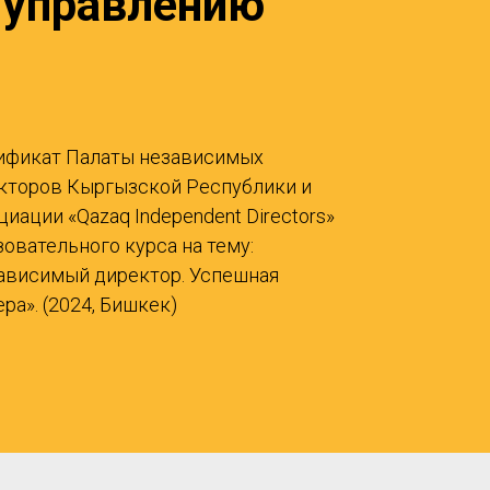
 управлению
ификат Палаты независимых
кторов Кыргызской Республики и
иации «Qazaq Independent Directors»
зовательного курса на тему:
ависимый директор. Успешная
ра». (2024, Бишкек)