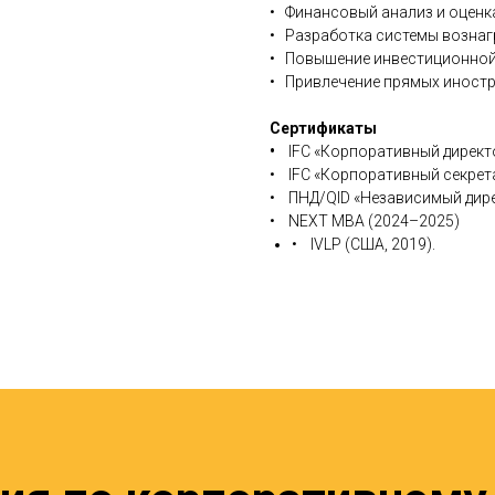
• Финансовый анализ и оценк
• Разработка системы вознаг
• Повышение инвестиционной
• Привлечение прямых иност
Сертификаты
•
IFC «Корпоративный директо
• IFC «Корпоративный секрета
• ПНД/QID «Независимый дире
• NEXT MBA (2024–2025)
• IVLP (США, 2019).