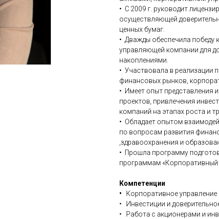
• С 2009 г. руководит лиценз
осуществляющей доверительно
ценных бумаг.
• Дважды обеспечила победу 
управляющей компании для д
накоплениями.
• Участвовала в реализации п
финансовых рынков, корпора
• Имеет опыт представления 
проектов, привлечения инвес
компаний на этапах роста и 
• Обладает опытом взаимодейс
по вопросам развития финан
,здравоохранения и образова
• Прошла программу подготов
программам «Корпоративный д
Компетенции
•
Корпоративное управление
• Инвестиции и доверительно
• Работа с акционерами и ин