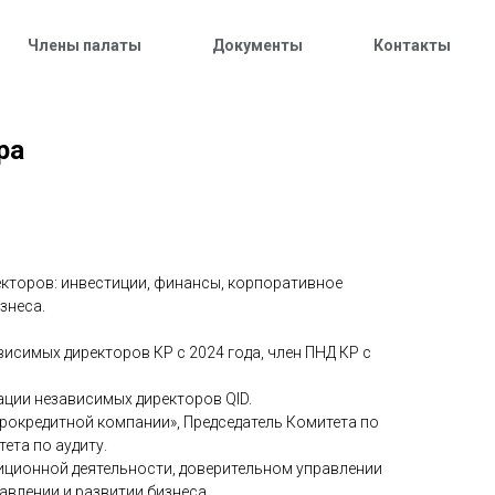
Члены палаты
Документы
Контакты
ра
екторов: инвестиции, финансы, корпоративное
знеса.
висимых директоров КР с 2024 года, член ПНД КР с
ации независимых директоров QID.
крокредитной компании», Председатель Комитета по
ета по аудиту.
тиционной деятельности, доверительном управлении
авлении и развитии бизнеса.