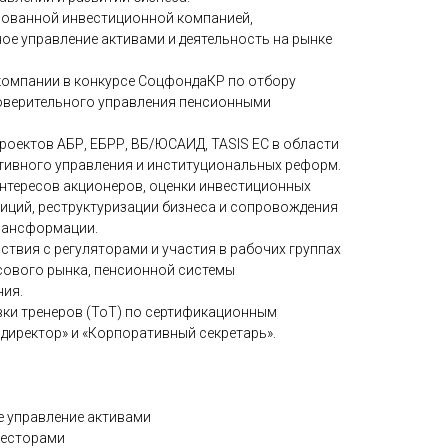
ированной инвестиционной компанией,
е управление активами и деятельность на рынке
компании в конкурсе СоцфондаКР по отбору
оверительного управления пенсионными
роектов АБР, ЕБРР, ВБ/ЮСАИД, TASIS ЕС в области
тивного управления и институциональных реформ.
интересов акционеров, оценки инвестиционных
тиций, реструктуризации бизнеса и сопровождения
трансформации.
твия с регуляторами и участия в рабочих группах
сового рынка, пенсионной системы
ния.
ки тренеров (ToT) по сертификационным
иректор» и «Корпоративный секретарь».
е управление активами
весторами