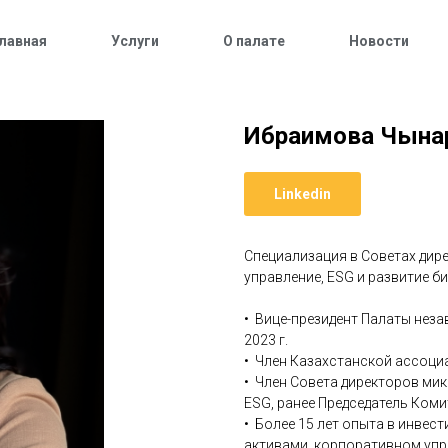
лавная
Услуги
О палате
Новости
Ибраимова Чына
Linkedin
Специализация в Советах дир
управление, ESG и развитие би
• Вице-президент Палаты неза
2023 г.
• Член Казахстанской ассоци
• Член Совета директоров ми
ESG, ранее Председатель Комит
• Более 15 лет опыта в инвес
активами, корпоративном упр