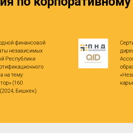
ия по корпоративному
одной финансовой
Серт
латы независимых
дире
ой Республики
Ассоц
ртификационного
обра
 на тему:
«Нез
тор» (160
карье
(2024, Бишкек).