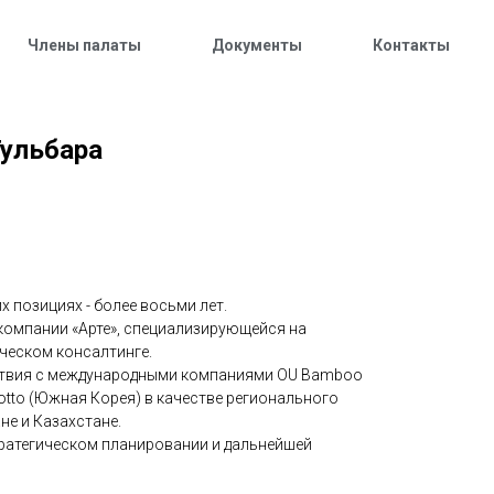
Члены палаты
Документы
Контакты
Гульбара
 позициях - более восьми лет.
компании «Арте», специализирующейся на
ческом консалтинге.
ствия с международными компаниями OU Bamboo
otto (Южная Корея) в качестве регионального
не и Казахстане.
ратегическом планировании и дальнейшей