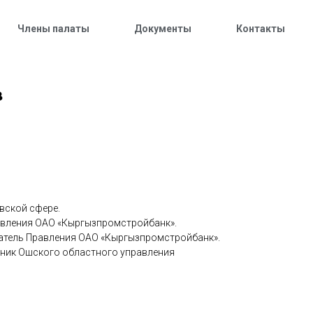
Члены палаты
Документы
Контакты
в
овской сфере.
равления ОАО «Кыргызпромстройбанк».
датель Правления ОАО «Кыргызпромстройбанк».
ьник Ошского областного управления