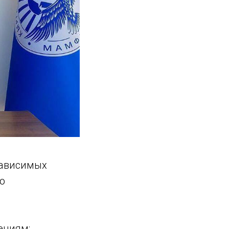
зависимых
о
ениям: