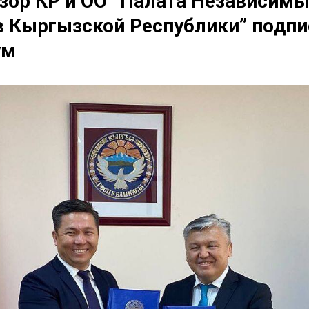
ор КР и ОО “Палата Независимы
 Кыргызской Республики” подпи
ум