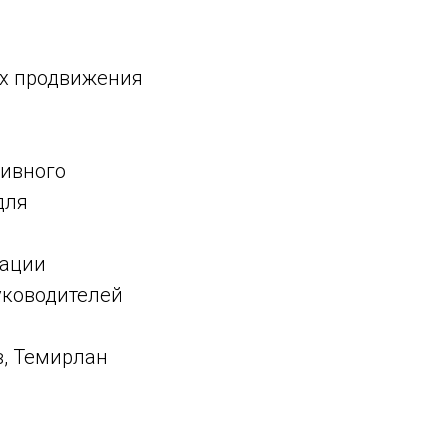
ях продвижения
тивного
для
кации
руководителей
в, Темирлан