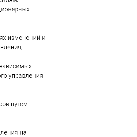
кционерных
ях изменений и
авления;
езависимых
ого управления
ров путем
вления на