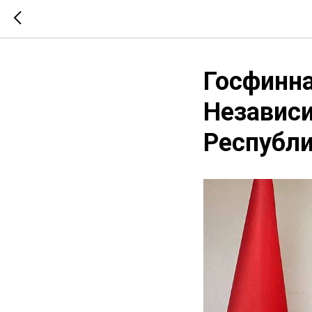
Госфинна
Независ
Республ