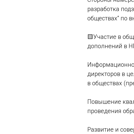
разработка под
обществах” по 
🟨Участие в об
дополнений в Н
Информационное
директоров в ц
в обществах (пр
Повышение квал
проведения обр
Развитие и сов