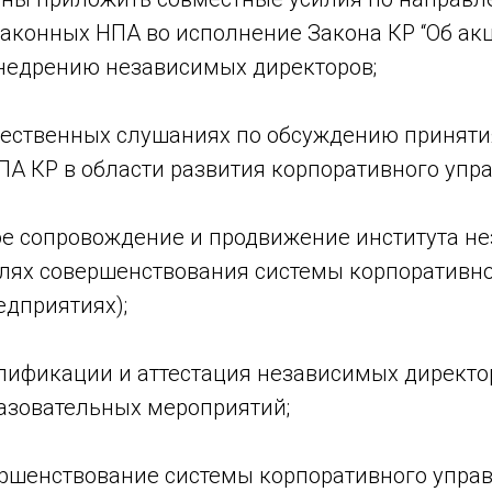
законных НПА во исполнение Закона КР “Об а
внедрению независимых директоров;
щественных слушаниях по обсуждению приняти
ПА КР в области развития корпоративного упр
 сопровождение и продвижение института н
елях совершенствования системы корпоративн
едприятиях);
ификации и аттестация независимых директо
азовательных мероприятий;
ершенствование системы корпоративного упра