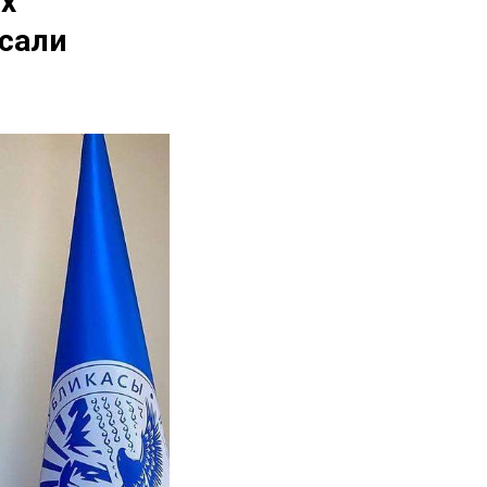
х
сали