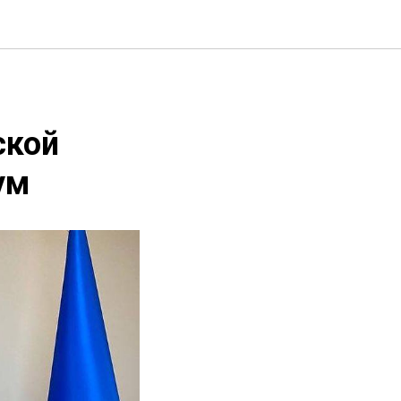
ской
ум