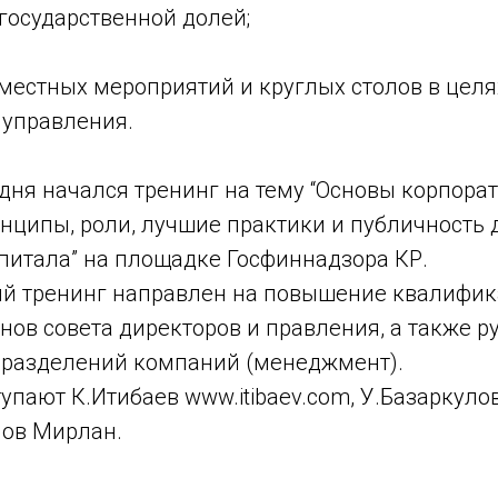
государственной долей;
местных мероприятий и круглых столов в цел
 управления.
одня начался тренинг на тему “Основы корпора
нципы, роли, лучшие практики и публичность 
питала” на площадке Госфиннадзора КР.
ый тренинг направлен на повышение квалифи
нов совета директоров и правления, а также 
дразделений компаний (менеджмент).
пают К.Итибаев www.itibaev.com, У.Базаркуло
лов Мирлан.