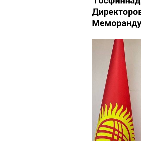
Госфиннадз
Директоров
Меморанд