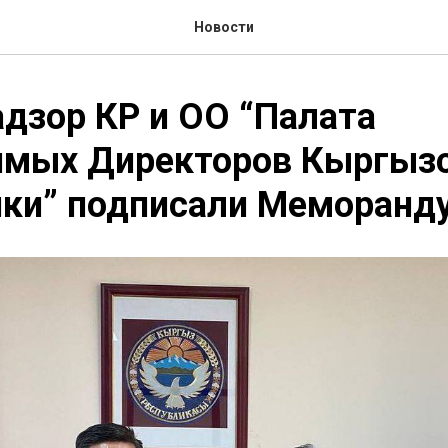
Новости
дзор КР и ОО “Палата
имых Директоров Кыргыз
ики” подписали Меморанд