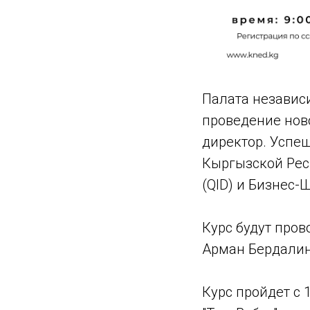
Палата независ
проведение нов
директор. Успе
Кыргызской Респ
(QID) и Бизнес
Курс будут про
Арман Бердалин
Курс пройдет с 