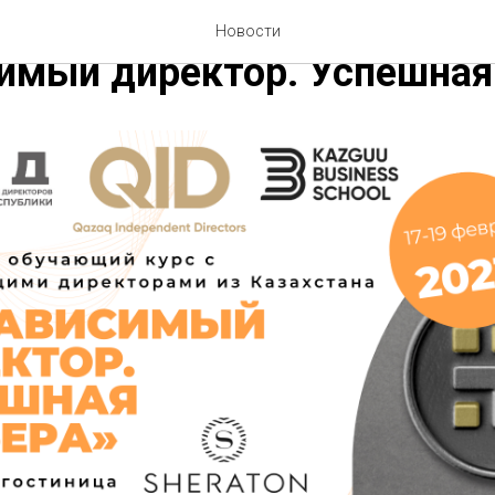
враля 2023 ПНД КР начина
Новости
имый директор. Успешная