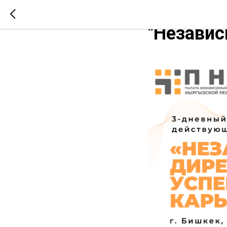
17-19 фе
"Независ