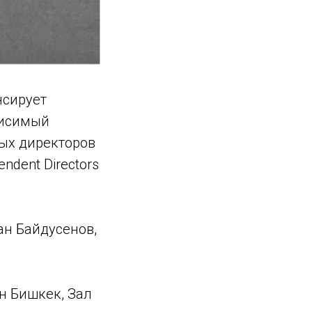
нсирует
висимый
ых директоров
dent Directors
ан Байдусенов,
он Бишкек, Зал