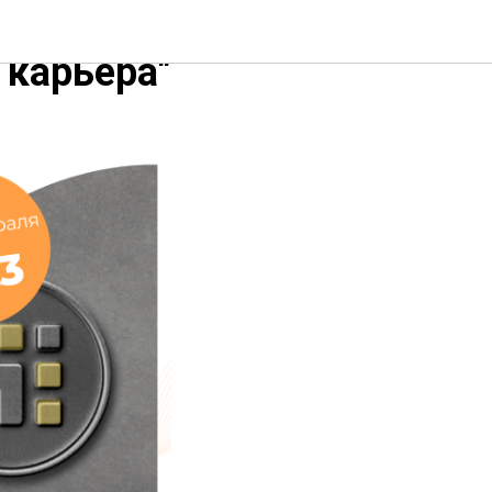
ет курс
 карьера"