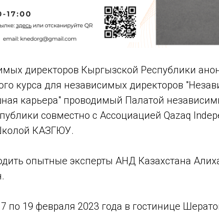
имых директоров Кыргызской Республики ано
ого курса для независимых директоров "Неза
шная карьера" проводимый Палатой независим
ублики совместно с Ассоциацией Qazaq Indepen
-Школой КАЗГЮУ.
водить опытные эксперты АНД Казахстана Алих
.
17 по 19 февраля 2023 года в гостинице Шерат