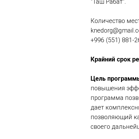
"Таш Рабат".
Количество мес
knedorg@gmail.c
+996 (551) 881-2
Крайний срок ре
Цель программ
повышения эффе
программа позв
дает комплексн
позволяющий ка
своего дальней