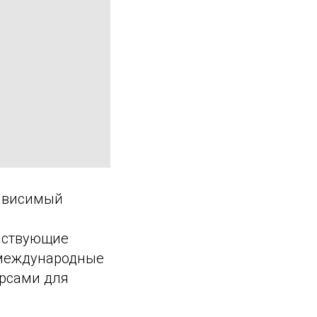
зависимый
йствующие
 международные
урсами для