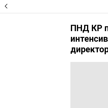
ПНД КР п
интенси
директор