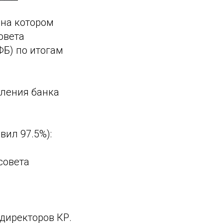
 на котором
овета
ФБ) по итогам
вления банка
ил 97.5%):
совета
.
директоров КР.