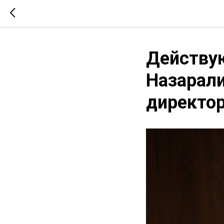
Действу
Назарали
директор