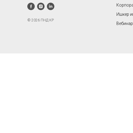
Корпора
Ишкер 
© 2026 ПНД КР
Вебинар