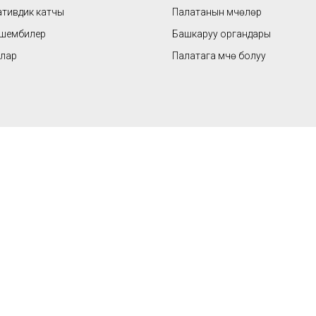
тивдик катчы
Палатанын мүчөлөрү
ишембилер
Башкаруу органдары
лар
Палатага мүчө болуу