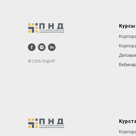
Курсы
Корпора
Корпора
Деловые
© 2026 ПНД КР
Вебина
Курст
Корпора