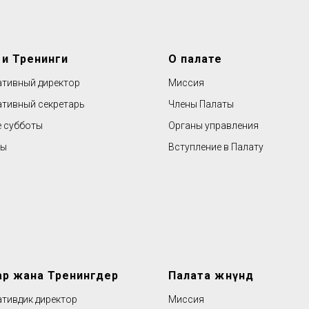
 и Тренинги
О палате
тивный директор
Миссия
тивный секретарь
Члены Палаты
 субботы
Органы управления
ры
Вступление в Палату
ар жана Тренингдер
Палата жөнүндө
тивдик директор
Миссия