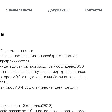
Члены палаты
Документы
Контакты
ев
гкой промышленности
ствление предпринимательской деятельности в
 предпринимателя
ний день Директор производства и совладелец ООО
 рынка по производству спецодежды для сварщиков
екторов АО "Центр дезинфекции Истринского района,
асть"
иректоров АО «Профилактическая дезинфекция»
Специальность Экономика(2018)
orate management, Специалист по корпоративному