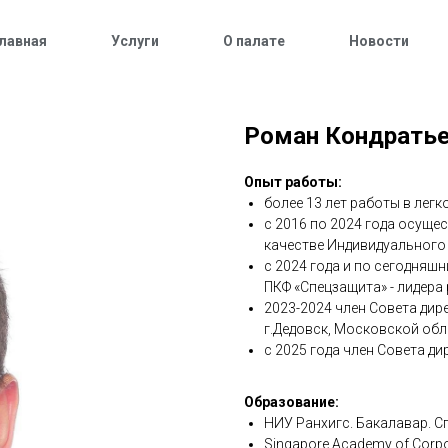
лавная
Услуги
О палате
Новости
Роман Кондрать
Опыт работы:
более 13 лет работы в ле
с 2016 по 2024 года осуще
качестве Индивидуального
с 2024 года и по сегодняш
ПКФ «Спецзащита» - лидера
2023-2024 член Совета дир
г.Дедовск, Московской обл
с 2025 года член Совета д
Образование:
НИУ Ранхигс. Бакалавар. 
Singapore Academy of Corp