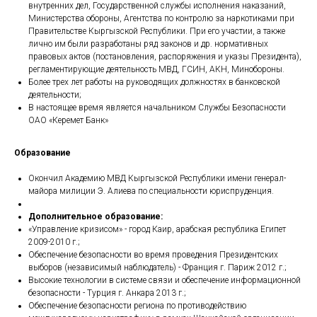
внутренних дел, Государственной службы исполнения наказаний,
Министерства обороны, Агентства по контролю за наркотиками при
Правительстве Кыргызской Республики. При его участии, а также
лично им были разработаны ряд законов и др. нормативных
правовых актов (постановления, распоряжения и указы Президента),
регламентирующие деятельность МВД, ГСИН, АКН, Минобороны.
Более трех лет работы на руководящих должностях в банковской
деятельности;
В настоящее время является начальником Службы Безопасности
ОАО «Керемет Банк»
Образование
Окончил Академию МВД Кыргызской Республики имени генерал-
майора милиции Э. Алиева по специальности юриспруденция.
Дополнительное образование:
«Управление кризисом» - город Каир, арабская республика Египет
2009-2010 г.;
Обеспечение безопасности во время проведения Президентских
выборов (независимый наблюдатель) - Франция г. Париж 2012 г.;
Высокие технологии в системе связи и обеспечение информационной
безопасности - Турция г. Анкара 2013 г.;
Обеспечение безопасности региона по противодействию